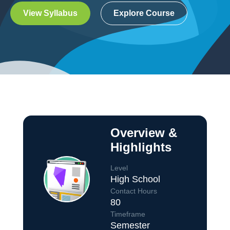
View Syllabus
Explore Course
Overview &
Highlights
Level
High School
Contact Hours
80
Course Overview
Timeframe
Semester