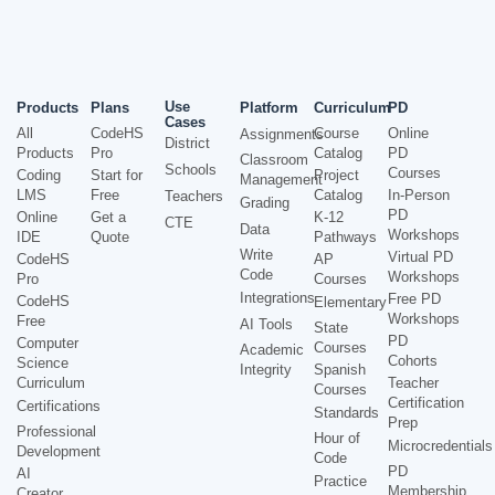
Use
Products
Plans
Platform
Curriculum
PD
Cases
All
CodeHS
Course
Online
Assignments
District
Products
Pro
Catalog
PD
Classroom
Schools
Courses
Coding
Start for
Project
Management
LMS
Free
Catalog
In-Person
Teachers
Grading
PD
Online
Get a
K-12
CTE
Data
Workshops
IDE
Quote
Pathways
Write
Virtual PD
CodeHS
AP
Code
Workshops
Pro
Courses
Integrations
Free PD
CodeHS
Elementary
Workshops
Free
AI Tools
State
PD
Computer
Courses
Academic
Cohorts
Science
Integrity
Spanish
Curriculum
Teacher
Courses
Certification
Certifications
Standards
Prep
Professional
Hour of
Microcredentials
Development
Code
PD
AI
Practice
Membership
Creator