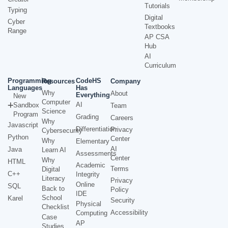
Tutorials
Typing
Digital
Cyber
Textbooks
Range
AP CSA
Hub
AI
Curriculum
Programming
CodeHS
Resources
Company
Languages
Has
Why
About
Everything
New
Computer
AI
Sandbox
Team
Science
Program
Grading
Careers
Why
Javascript
Differentiation
Privacy
Cybersecurity
Python
Center
Why
Elementary
AI
Java
Learn AI
Assessments
Center
Why
HTML
Academic
Terms
Digital
C++
Integrity
Literacy
Privacy
Online
SQL
Back to
Policy
IDE
School
Karel
Security
Physical
Checklist
Accessibility
Computing
Case
AP
Studies