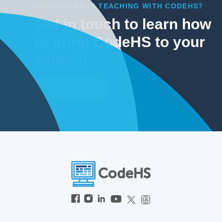
INTERESTED IN TEACHING WITH CODEHS?
Get in touch to learn how
to bring CodeHS to your
school!
Get In Touch