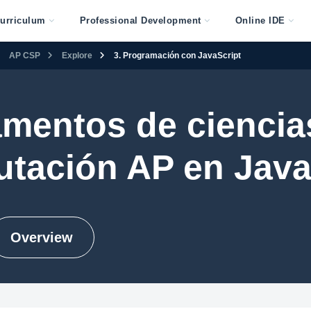
urriculum
Professional Development
Online IDE
AP CSP
Explore
3. Programación con JavaScript
mentos de ciencias
tación AP en Java
Overview