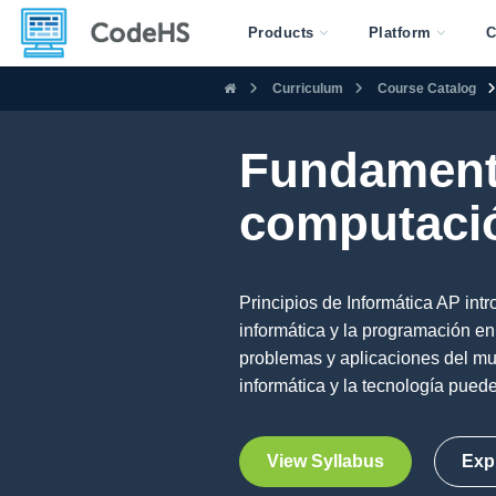
Products
Platform
C
Curriculum
Course Catalog
Fundamento
computació
Principios de Informática AP int
informática y la programación en
problemas y aplicaciones del mun
informática y la tecnología puede
View Syllabus
Exp