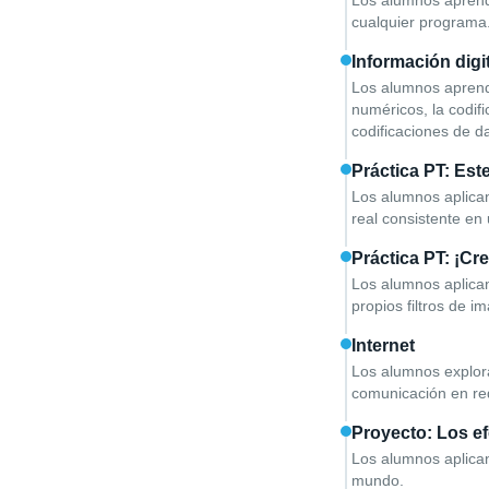
Los alumnos aprende
cualquier programa
Información digi
Los alumnos aprende
numéricos, la codif
codificaciones de da
Práctica PT: Est
Los alumnos aplican
real consistente en 
Práctica PT: ¡Cre
Los alumnos aplican
propios filtros de i
Internet
Los alumnos exploran
comunicación en red
Proyecto: Los ef
Los alumnos aplican
mundo.