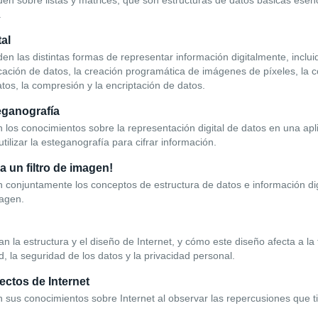
n sobre listas y matrices, que son estructuras de datos básicas esenci
.
tal
n las distintas formas de representar información digitalmente, inclui
icación de datos, la creación programática de imágenes de píxeles, la
tos, la compresión y la encriptación de datos.
eganografía
 los conocimientos sobre la representación digital de datos en una ap
utilizar la esteganografía para cifrar información.
a un filtro de imagen!
 conjuntamente los conceptos de estructura de datos e información dig
magen.
 la estructura y el diseño de Internet, y cómo este diseño afecta a la f
, la seguridad de los datos y la privacidad personal.
ectos de Internet
 sus conocimientos sobre Internet al observar las repercusiones que t