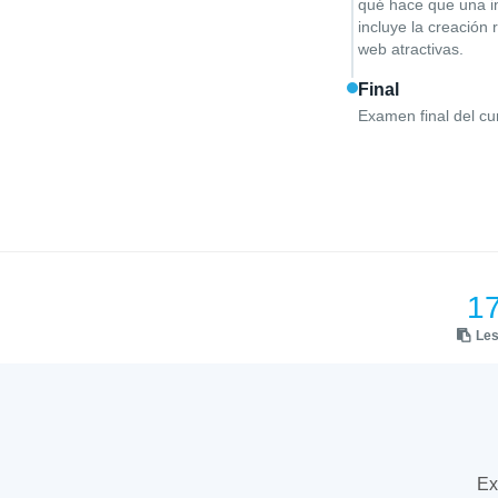
qué hace que una in
incluye la creación
web atractivas.
Final
Examen final del cu
1
Le
Ex