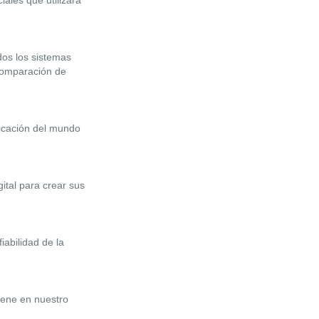
ales que utilizará
dos los sistemas
 comparación de
licación del mundo
ital para crear sus
iabilidad de la
iene en nuestro