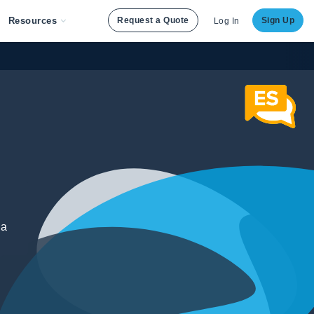
Resources
Request a Quote
Sign Up
Log In
la