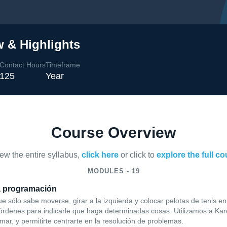
 & Highlights
Contact Hours
Timeframe
125
Year
Course Overview
iew the entire syllabus,
click here
or click to
explore the full c
MODULES - 19
la programación
ue sólo sabe moverse, girar a la izquierda y colocar pelotas de tenis 
 órdenes para indicarle que haga determinadas cosas. Utilizamos a Kare
mar, y permitirte centrarte en la resolución de problemas.