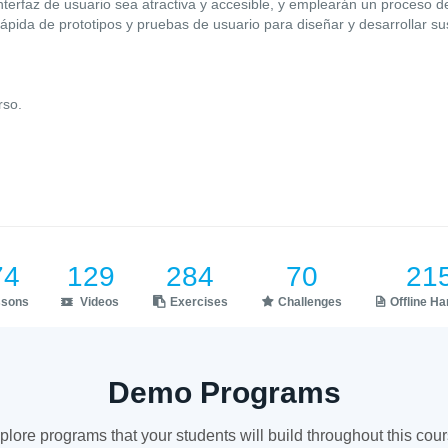
terfaz de usuario sea atractiva y accesible, y emplearán un proceso de
 rápida de prototipos y pruebas de usuario para diseñar y desarrollar s
rso.
74
129
284
70
21
ssons
Videos
Exercises
Challenges
Offline H
Demo Programs
plore programs that your students will build throughout this cour