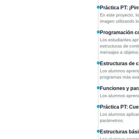
Práctica PT: ¡Pi
En este proyecto, l
imagen utilizando l
Programación co
Los estudiantes apr
estructuras de cont
mensajes a objetos
Estructuras de c
Los alumnos aprende
programas más ava
Funciones y pa
Los alumnos aprende
Práctica PT: Cue
Los alumnos aplican
parámetros.
Estructuras bás