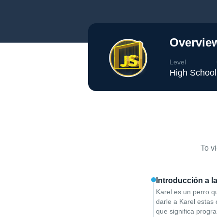
Overview
Level
High School
To v
Introducción a 
Karel es un perro q
darle a Karel estas
que significa progra