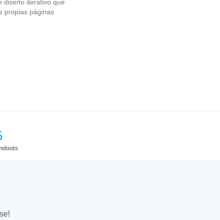
 diseño iterativo que
us propias páginas
5
andouts
se!