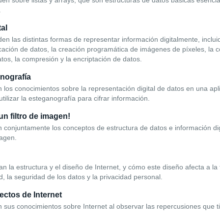
n sobre listas y arrays, que son estructuras de datos básicas esencial
.
tal
n las distintas formas de representar información digitalmente, inclui
icación de datos, la creación programática de imágenes de píxeles, la
tos, la compresión y la encriptación de datos.
nografía
 los conocimientos sobre la representación digital de datos en una ap
utilizar la esteganografía para cifrar información.
un filtro de imagen!
 conjuntamente los conceptos de estructura de datos e información dig
magen.
 la estructura y el diseño de Internet, y cómo este diseño afecta a la f
, la seguridad de los datos y la privacidad personal.
ectos de Internet
 sus conocimientos sobre Internet al observar las repercusiones que t