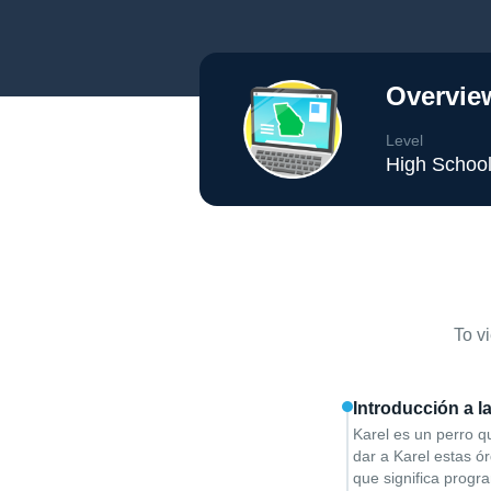
Overvie
Level
High Schoo
To v
Introducción a 
Karel es un perro q
dar a Karel estas ó
que significa progra