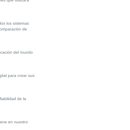
es que utilizará
dos los sistemas
 comparación de
licación del mundo
ital para crear sus
iabilidad de la
iene en nuestro