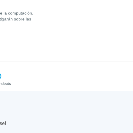
de la computación.
igarán sobre las
9
andouts
se!