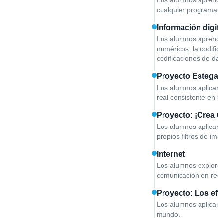
Los alumnos aprende
cualquier programa
Información digi
Los alumnos aprende
numéricos, la codif
codificaciones de da
Proyecto Estega
Los alumnos aplican
real consistente en 
Proyecto: ¡Crea 
Los alumnos aplican
propios filtros de i
Internet
Los alumnos exploran
comunicación en red
Proyecto: Los ef
Los alumnos aplican
mundo.