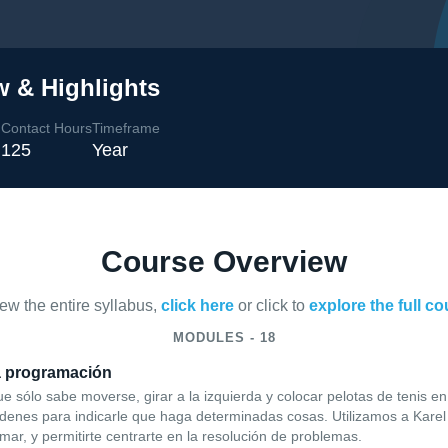
w & Highlights
Contact Hours
Timeframe
l
125
Year
Course Overview
iew the entire syllabus,
click here
or click to
explore the full c
MODULES - 18
la programación
ue sólo sabe moverse, girar a la izquierda y colocar pelotas de tenis 
rdenes para indicarle que haga determinadas cosas. Utilizamos a Karel
mar, y permitirte centrarte en la resolución de problemas.