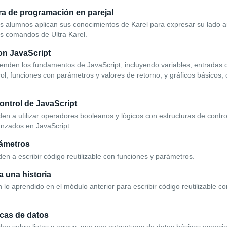
ra de programación en pareja!
os alumnos aplican sus conocimientos de Karel para expresar su lado ar
os comandos de Ultra Karel.
n JavaScript
enden los fundamentos de JavaScript, incluyendo variables, entradas d
rol, funciones con parámetros y valores de retorno, y gráficos básicos,
.
ontrol de JavaScript
n a utilizar operadores booleanos y lógicos con estructuras de control
nzados en JavaScript.
rámetros
n a escribir código reutilizable con funciones y parámetros.
 una historia
 lo aprendido en el módulo anterior para escribir código reutilizable co
icas de datos