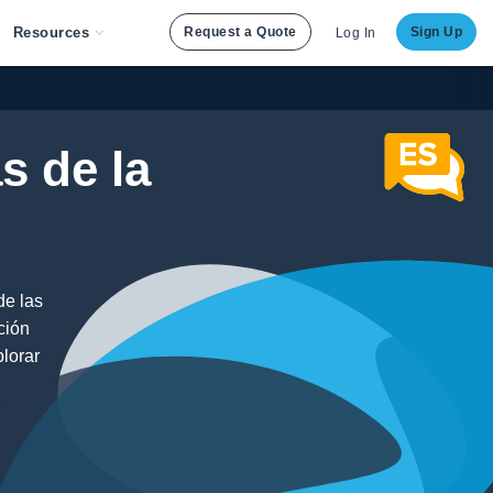
Resources
Request a Quote
Sign Up
Log In
s de la
de las
ción
plorar