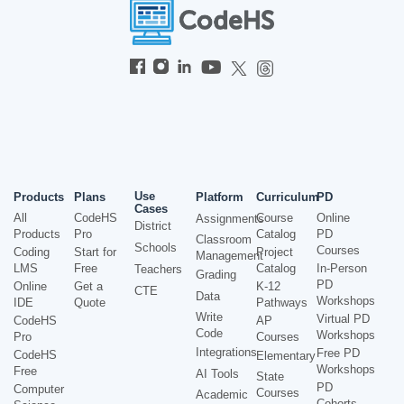
Use
Products
Plans
Platform
Curriculum
PD
Cases
All
CodeHS
Course
Online
Assignments
District
Products
Pro
Catalog
PD
Classroom
Schools
Courses
Coding
Start for
Project
Management
LMS
Free
Catalog
In-Person
Teachers
Grading
PD
Online
Get a
K-12
CTE
Data
Workshops
IDE
Quote
Pathways
Write
Virtual PD
CodeHS
AP
Code
Workshops
Pro
Courses
Integrations
Free PD
CodeHS
Elementary
Workshops
Free
AI Tools
State
PD
Computer
Courses
Academic
Cohorts