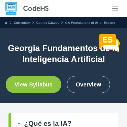
Toggle
Curriculum
Course Catalog
GA Foundations of AI
Explore
Georgia Fundamentos de la
Inteligencia Artificial
View Syllabus
Overview
¿Qué es la IA?