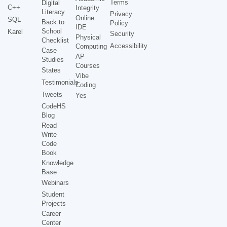
Terms
Digital
C++
Integrity
Literacy
Privacy
Online
SQL
Back to
Policy
IDE
School
Karel
Security
Physical
Checklist
Accessibility
Computing
Case
AP
Studies
Courses
States
Vibe
Testimonials
Coding
Tweets
Yes
CodeHS
Blog
Read
Write
Code
Book
Knowledge
Base
Webinars
Student
Projects
Career
Center