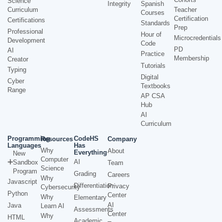
Science
Integrity
Spanish
Curriculum
Teacher
Courses
Certification
Certifications
Standards
Prep
Professional
Hour of
Microcredentials
Development
Code
PD
AI
Practice
Membership
Creator
Tutorials
Typing
Digital
Cyber
Textbooks
Range
AP CSA
Hub
AI
Curriculum
Programming
CodeHS
Resources
Company
Languages
Has
Why
About
Everything
New
Computer
AI
Sandbox
Team
Science
Program
Grading
Careers
Why
Javascript
Differentiation
Privacy
Cybersecurity
Python
Center
Why
Elementary
AI
Java
Learn AI
Assessments
Center
Why
HTML
Academic